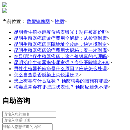
当前位置：
数智镜像网
>
性病
>
昆明看生殖器疱疹价格表曝光！别再被高价吓
>
昆明生殖器疱疹诊疗费用全解析：从检查到康
>
昆明生殖器疱疹医院地址全攻略，快速找到专
>
昆明生殖器疱疹治疗费用大揭秘：看一次到底
>
在昆明治疗生殖器疱疹，这个价钱真的合理吗
>
昆明治疗生殖器疱疹哪家强？专业医院排名+真
>
男性生殖器长疱疹是什么原因？应该怎么处理
>
怎么自查是否感染上尖锐湿疣？
>
患上梅毒有什么症状？ 预防梅毒的措施有哪些
>
梅毒通常会有哪些症状表现？ 预防应避免不洁
>
自助咨询