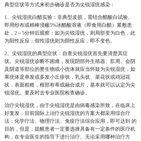
典型症状等方式来初步确诊是否为尖锐湿疣感染：
1、尖锐湿疣白醋实验：非典型皮损，需结合醋酸白试验。
即用纱布或棉棒浸蘸5%冰醋酸溶液（即食用白醋）紧敷患
处，2～5分钟后观察：如为尖锐湿疣，则局部变为白色，此
为阳性反应；假性湿疣则为阴性反应，即不变色。
2、尖锐湿疣的典型症状：自查尖锐湿疣首先要清楚其症
状。尖锐湿疣诊断不困难，发现阴部外生殖器、肛周、会阴
及阴道等部位的赘生物或小疣体就应当怀疑为尖锐湿疣，如
果疣体是单发或多发小丘疹状，乳头状、菜花状或鸡冠花
状，表面粗糙，根部有蒂或融合成片，基本就可以认定为尖
锐湿疣。要及时去专业医院检查确诊。
治疗尖锐湿疣，由于尖锐湿疣是由病毒感染所致，在临床上
好复发，目前国际上治疗尖锐湿疣的方案大都采用综合疗
法：化学疗法、物理疗法、免疫疗法综合应用，即可达到 的
目的，但是，提醒患者一定要选择具备有一定条件的医疗机
构，在专业医生的指导下进行治疗。无论采用哪种治疗方