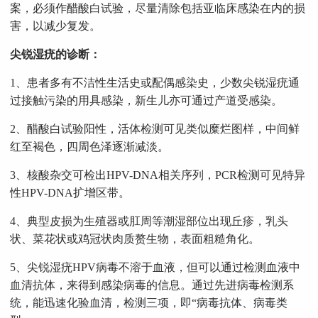
案，必须作醋酸白试验，尽量清除包括亚临床感染在内的损
害，以减少复发。
尖锐湿疣的诊断：
1、患者多有不洁性生活史或配偶感染史，少数尖锐湿疣通
过接触污染的用具感染，新生儿亦可通过产道受感染。
2、醋酸白试验阳性，活体检测可见类似糜烂图样，中间鲜
红至褐色，四周色泽逐渐减淡。
3、核酸杂交可检出HPV-DNA相关序列，PCR检测可见特异
性HPV-DNA扩增区带。
4、典型皮损为生殖器或肛周等潮湿部位出现丘疹，乳头
状、菜花状或鸡冠状肉质赘生物，表面粗糙角化。
5、尖锐湿疣HPV病毒不溶于血液，但可以通过检测血液中
血清抗体，来得到感染病毒的信息。通过先进病毒检测系
统，能迅速化验血清，检测三项，即“病毒抗体、病毒类