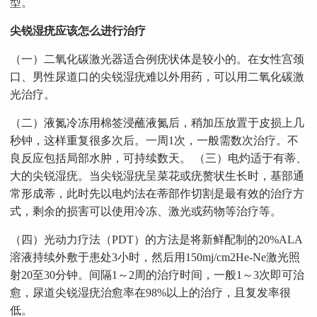
型。
尖锐湿疣应该怎么进行治疗
（一）二氧化碳激光器适合例疣状体是较小的。在女性宫颈
口、男性尿道口的尖锐湿疣难以外用药，可以用二氧化碳激
光治疗。
（二）液氮冷冻用棉签浸蘸液氮后，稍加压放置于皮损上几
秒钟，这样重复很多次后。一周1次，一般需数次治疗。不
良反应包括局部水肿，可持续数天。 （三）电灼适于有蒂、
大的尖锐湿疣。当尖锐湿疣呈菜花或疣赘状生长时，基部通
常形成蒂，此时先以电灼法在蒂部作切割是最有效的治疗方
式，剩余的损害可以使用冷冻、激光或药物等治疗等。
（四）光动力疗法（PDT）的方法是将新鲜配制的20%ALA
溶液持续外敷于患处3小时，然后用150mj/cm2He-Ne激光照
射20至30分钟。间隔1～2周的治疗时间，一般1～3次即可治
愈，尿道尖锐湿疣治愈率在98%以上的治疗，且复发率很
低。