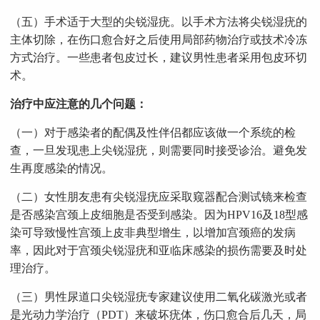
（五）手术适于大型的尖锐湿疣。以手术方法将尖锐湿疣的
主体切除，在伤口愈合好之后使用局部药物治疗或技术冷冻
方式治疗。一些患者包皮过长，建议男性患者采用包皮环切
术。
治疗中应注意的几个问题：
（一）对于感染者的配偶及性伴侣都应该做一个系统的检
查，一旦发现患上尖锐湿疣，则需要同时接受诊治。避免发
生再度感染的情况。
（二）女性朋友患有尖锐湿疣应采取窥器配合测试镜来检查
是否感染宫颈上皮细胞是否受到感染。因为HPV16及18型感
染可导致慢性宫颈上皮非典型增生，以增加宫颈癌的发病
率，因此对于宫颈尖锐湿疣和亚临床感染的损伤需要及时处
理治疗。
（三）男性尿道口尖锐湿疣专家建议使用二氧化碳激光或者
是光动力学治疗（PDT）来破坏疣体，伤口愈合后几天，局