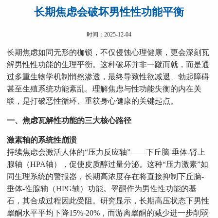
长期焦虑会破坏男性性功能平衡
时间：2025-12-04
长期焦虑如同无形的枷锁，不仅侵蚀心理健康，更会深刻瓦
解男性性功能的生理平衡。这种破坏并非一蹴而就，而是通
过多重生物学机制悄然渗透，最终导致性欲减退、勃起障碍
甚至生殖系统功能紊乱。理解焦虑与性功能失衡的内在关
联，是打破恶性循环、重获身心健康的关键起点。
一、焦虑瓦解性功能的三大核心路径
激素轴的系统性崩溃
持续焦虑会激活人体的“压力反应轴”——下丘脑-垂体-肾上
腺轴（HPA轴），促使皮质醇过量分泌。这种“压力激素”如
同生理系统的警报器，长期高浓度存在将直接抑制下丘脑-
垂体-性腺轴（HPG轴）功能。睾酮作为男性性功能的基
石，其合成过程因此受阻。研究显示，长期高压状态下男性
睾酮水平平均下降15%-20%，而游离睾酮的减少进一步削弱