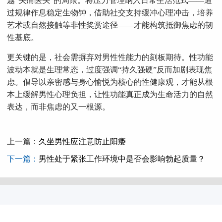
越“头痛医头”的局限。将压力管理纳入日常生活范式——通
过规律作息稳定生物钟，借助社交支持缓冲心理冲击，培养
艺术或自然接触等非性奖赏途径——才能构筑抵御焦虑的韧
性基底。
更关键的是，社会需摒弃对男性性能力的刻板期待。性功能
波动本就是生理常态，过度强调“持久强硬”反而加剧表现焦
虑。倡导以亲密感与身心愉悦为核心的性健康观，才能从根
本上缓解男性心理负担，让性功能真正成为生命活力的自然
表达，而非焦虑的又一根源。
上一篇：
久坐男性应注意防止阳痿
下一篇：
男性处于紧张工作环境中是否会影响勃起质量？