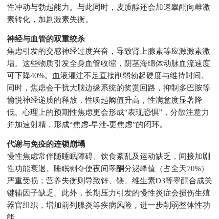
性冲动与勃起能力。与此同时，皮质醇还会加速睾酮向雌激
素转化，加剧激素失衡。
神经与血管的双重绞杀
焦虑引发的交感神经过度兴奋，导致肾上腺素等应激激素激
增。这些物质引发全身血管收缩，阴茎海绵体动脉血流速度
可下降40%。血液灌注不足直接削弱勃起硬度与维持时间。
同时，焦虑会干扰大脑边缘系统的奖赏回路，抑制多巴胺等
愉悦神经递质的释放，性唤起阈值升高，性满意度显著降
低。心理上的预期性焦虑更会形成“表现恐惧”，分散注意力
并加速射精，形成“焦虑-早泄-更焦虑”的闭环。
代谢与免疫的连锁崩塌
慢性焦虑常伴随睡眠障碍、饮食紊乱及运动缺乏，间接加剧
性功能衰退。睡眠剥夺使夜间睾酮分泌峰值（占全天70%）
严重受损；营养失衡则导致锌、镁、维生素D3等睾酮合成关
键辅因子缺乏。此外，长期压力引发的慢性炎症会损伤生殖
器官组织，增加前列腺炎等疾病风险，进一步削弱整体性功
能。