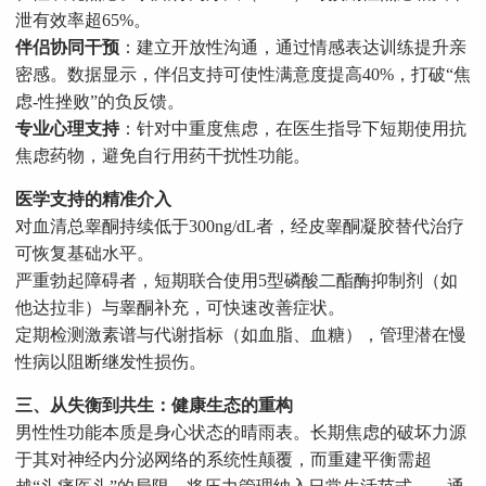
泄有效率超65%。
伴侣协同干预
：建立开放性沟通，通过情感表达训练提升亲
密感。数据显示，伴侣支持可使性满意度提高40%，打破“焦
虑-性挫败”的负反馈。
专业心理支持
：针对中重度焦虑，在医生指导下短期使用抗
焦虑药物，避免自行用药干扰性功能。
医学支持的精准介入
对血清总睾酮持续低于300ng/dL者，经皮睾酮凝胶替代治疗
可恢复基础水平。
严重勃起障碍者，短期联合使用5型磷酸二酯酶抑制剂（如
他达拉非）与睾酮补充，可快速改善症状。
定期检测激素谱与代谢指标（如血脂、血糖），管理潜在慢
性病以阻断继发性损伤。
三、从失衡到共生：健康生态的重构
男性性功能本质是身心状态的晴雨表。长期焦虑的破坏力源
于其对神经内分泌网络的系统性颠覆，而重建平衡需超