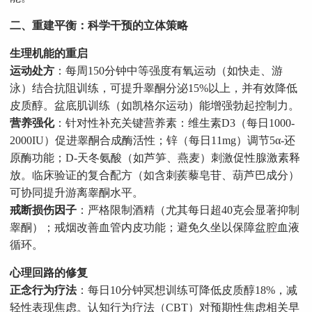
二、重建平衡：科学干预的立体策略
生理机能的重启
运动处方
：每周150分钟中等强度有氧运动（如快走、游
泳）结合抗阻训练，可提升睾酮分泌15%以上，并有效降低
皮质醇。盆底肌训练（如凯格尔运动）能增强勃起控制力。
营养强化
：针对性补充关键营养素：维生素D3（每日1000-
2000IU）促进睾酮合成酶活性；锌（每日11mg）调节5α-还
原酶功能；D-天冬氨酸（如芦笋、燕麦）刺激促性腺激素释
放。临床验证的复合配方（如含刺蒺藜皂苷、葫芦巴成分）
可协同提升游离睾酮水平。
戒断损伤因子
：严格限制酒精（尤其每日超40克会显著抑制
睾酮）；戒烟改善血管内皮功能；避免久坐以保障盆腔血液
循环。
心理回路的修复
正念行为疗法
：每日10分钟冥想训练可降低皮质醇18%，减
轻性表现焦虑。认知行为疗法（CBT）对预期性焦虑相关早