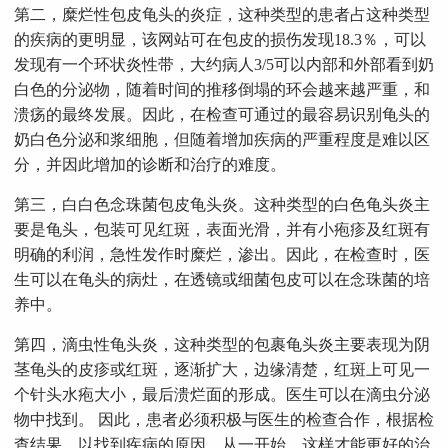
第二，糜烂性包皮龟头的炎症，这种类型的患者占这种类型
的疾病的更明显，该网站可在包皮的损伤发现18.3％，可以
发现有一个环状炎性带，大约病人3/5可以内部和外部看到奶
白色的分泌物，随着时间的推移倒塌的环会越来越严重，和
溃疡的最终发展。因此，在检查可通过的最容易识别龟头的
奶白色分泌和浆细胞，但随着增加疾病的严重程度是难以区
分，并因此增加的诊断和治疗的难度。
第三，白白色念珠菌包皮龟头炎。这种类型的白色龟头炎主
要是龟头，包装可见红斑，表面光滑，并有小疱疹及红斑有
明确的利润，急性发作时糜烂，渗出。因此，在检查时，医
生可以在龟头的病灶，在透镜或细菌包皮可以在念珠菌的培
养中。
第四，滴虫性龟头炎，这种类型的包裹龟头炎主要表现为阴
茎龟头的皮疹或红斑，逐渐扩大，边缘清楚，红斑上可见一
个针头水疱大小，最后溃烂面的形成。医生可以在滴虫分泌
物中找到。 因此，患者必须积极与医生的检查合作，根据检
查结果，以找到疾病的原因，从一开始，这样才能更好的治