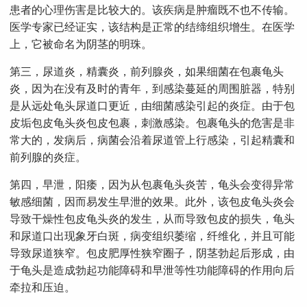
患者的心理伤害是比较大的。该疾病是肿瘤既不也不传输。
医学专家已经证实，该结构是正常的结缔组织增生。在医学
上，它被命名为阴茎的明珠。
第三，尿道炎，精囊炎，前列腺炎，如果细菌在包裹龟头
炎，因为在没有及时的青年，到感染蔓延的周围脏器，特别
是从远处龟头尿道口更近，由细菌感染引起的炎症。由于包
皮垢包皮龟头炎包皮包裹，刺激感染。包裹龟头的危害是​​非
常大的，发病后，病菌会沿着尿道管上行感染，引起精囊和
前列腺的炎症。
第四，早泄，阳痿，因为从包裹龟头炎苦，龟头会变得异常
敏感细菌，因而易发生早泄的效果。此外，该包皮龟头炎会
导致干燥性包皮龟头炎的发生，从而导致包皮的损失，龟头
和尿道口出现象牙白斑，病变组织萎缩，纤维化，并且可能
导致尿道狭窄。包皮肥厚性狭窄圈子，阴茎勃起后形成，由
于龟头是造成勃起功能障碍和早泄等性功能障碍的作用向后
牵拉和压迫。