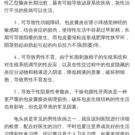
性乙型脑炎长期治愈，最有可能导致泌尿系统疾病，急性治
疗不当的疾病可以生活。
3，可导致性功能障碍。包皮囊炎在肾小球感觉神经的
敏感期，结合炎症的损伤，使得性生活中容易过早射精，长
期可导致阳痿的发生。而包皮萎缩粘连形成肥厚性狭窄环，
阴茎勃起由勃起引起的向后拉力不强(阳萎)等。
4，可导致男性不育。由于长期刺激精子的生殖系统和
对生殖系统调节的性反应，以及在性交过程中的包皮隐藏的
炎症分泌物和精液进入阴道，降低精液的质量，破坏卵细
胞，导致男性不育发生。
5，导致干性阻塞性脊髓炎。干燥包膜性牙周炎是一种
更严重的包皮囊膜炎病理损伤，破坏包皮生殖结构的性生活
也有影响，但也是早泄的常见因素。
龟头炎是常见的男性疾病之一，就应该到医院进行详细
的检查，配合好医生的治疗。平时也要注意养成良好的生活
习惯和饮食习惯。切记要注意个人卫生习惯，如果发现类似