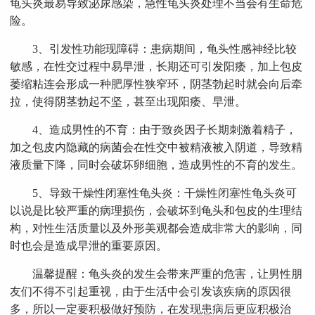
龟头炎最易导致泌尿感染，急性龟头炎处理不当会有生命危
险。
3、引发性功能现障碍：患病期间，龟头性感神经比较
敏感，在性交过程中易早泄，长期还可引发阳痿，加上包皮
萎缩粘连会形成一种肥厚性狭窄环，阴茎勃起时就会向后牵
拉，使得阴茎勃起不坚，甚至出现阳痿、早泄。
4、造成男性的不育：由于致炎因子长期刺激着精子，
加之包皮内隐藏的病菌会在性交中被精液被入阴道，导致精
液质量下降，同时会破坏卵细胞，造成男性的不育的发生。
5、导致干燥性闭塞性龟头炎：干燥性闭塞性龟头炎可
以说是比较严重的病理损伤，会破坏到龟头和包皮的生理结
构，对性生活质量以及外形美观都会造成非常大的影响，同
时也会是造成早泄的重要原因。
温馨提醒：龟头炎的发生会带来严重的危害，让男性朋
友们不得不引起重视，由于生活中会引发该疾病的原因很
多，所以一定要积极做好预防，在发现患病后更应积极治