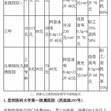
东路院区）
元/cm²
片 78
片 48元
民
元
60%
伐昔
阿昔洛
职工
冷冻
洛韦
16
115
58
韦
70%
三甲
88元
230
0.5g×6
元
元
元
0.4g×21
居民
元/cm²
片 78
片 48元
58%
元
职
伐昔
工/
三
阿昔洛
激光
洛韦
居
云南锦欣九
级
79
韦
8元
99元
49元
180
0.5g×6
民
洲医院
专
元
0.4g×21
元/cm²
片 68
均
科
片 42元
元
享
55%
二、四家公立医院就诊细节与省钱提示
1. 昆明医科大学第一附属医院（西昌路295号）
皮肤性病科日均门诊量900+，早7:30放号，病毒DNA当日上