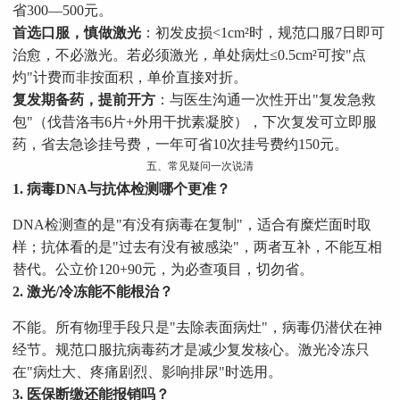
省300—500元。
首选口服，慎做激光
：初发皮损<1cm²时，规范口服7日即可
治愈，不必激光。若必须激光，单处病灶≤0.5cm²可按"点
灼"计费而非按面积，单价直接对折。
复发期备药，提前开方
：与医生沟通一次性开出"复发急救
包"（伐昔洛韦6片+外用干扰素凝胶），下次复发可立即服
药，省去急诊挂号费，一年可省10次挂号费约150元。
五、常见疑问一次说清
1. 病毒DNA与抗体检测哪个更准？
DNA检测查的是"有没有病毒在复制"，适合有糜烂面时取
样；抗体看的是"过去有没有被感染"，两者互补，不能互相
替代。公立价120+90元，为必查项目，切勿省。
2. 激光/冷冻能不能根治？
不能。所有物理手段只是"去除表面病灶"，病毒仍潜伏在神
经节。规范口服抗病毒药才是减少复发核心。激光冷冻只
在"病灶大、疼痛剧烈、影响排尿"时选用。
3. 医保断缴还能报销吗？