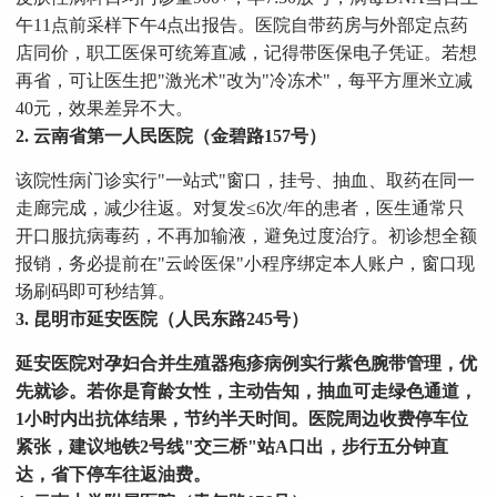
午11点前采样下午4点出报告。医院自带药房与外部定点药
店同价，职工医保可统筹直减，记得带医保电子凭证。若想
再省，可让医生把"激光术"改为"冷冻术"，每平方厘米立减
40元，效果差异不大。
2. 云南省第一人民医院（金碧路157号）
该院性病门诊实行"一站式"窗口，挂号、抽血、取药在同一
走廊完成，减少往返。对复发≤6次/年的患者，医生通常只
开口服抗病毒药，不再加输液，避免过度治疗。初诊想全额
报销，务必提前在"云岭医保"小程序绑定本人账户，窗口现
场刷码即可秒结算。
3. 昆明市延安医院（人民东路245号）
延安医院对孕妇合并生殖器疱疹病例实行紫色腕带管理，优
先就诊。若你是育龄女性，主动告知，抽血可走绿色通道，
1小时内出抗体结果，节约半天时间。医院周边收费停车位
紧张，建议地铁2号线"交三桥"站A口出，步行五分钟直
达，省下停车往返油费。