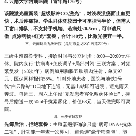
4. 云南大学附属医院（青年路176号）
该院激光室新装"超级脉冲CO₂激光"，对浅表溃疡面止血更
快，术后疼痛轻。学生群体凭校园卡可享挂号半价，但需人
工窗口排队，不支持手机端。若病灶<0.5cm，可申请只
做"点涂药物+红光"套餐，合计140元，比激光便宜一半。
三、云南锦欣九洲医院（昆明市盘龙区白云路229号）
三级生殖感染专科，接诊时间与公立同步：8:00—20:00无午
休。院内实行"抗病毒+免疫调节+局部封闭"三联方案，对频
繁复发（≥8次/年）病例加用胸腺五肽肌肉注射，单支97
元，医保同样报销55%。针对外地患者，医院与地铁2号
线"白云路站"D口地下连通，无需出站即可进院，避免雨天
奔波。每周三、周六上午设"复发患者雾化敷药体验日"，挂
号后赠送一次50ml干扰素雾化，价值68元，当天做完即可离
院。
四、三步省钱攻略
先筛后治，拒绝套餐
：生殖器疱疹确诊只需"病毒DNA+抗体
二项"，肝功能一年查一次即可。避免选"豪华筛查包"，能