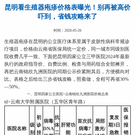
昆明看生殖器疱疹价格表曝光！别再被高价
吓到，省钱攻略来了
时间：2026-05-26
生殖器疱疹在昆明的公立医疗体系里属于皮肤性病科常规诊
疗项目，价格由云南省医保局统一定价，同一城市同级别医
院收费几乎一致。下面把昆明四家公立三甲医院2024年最新
执行的政府指导价、自费比例、检查与用药组合全部摊开，
再把云南锦欣九洲医院的同期公示价紧附其后，方便横向对
比。表格之后给出三步省钱攻略，照着做，全程可再省30%
—50%。
一、昆明四家公立医院+云南锦欣九洲医院价格总表
td>云南大学附属医院（五华区青年路）
医
初
抗
复发
保
病毒
首次抗
局部
级
诊
体
肝肾功
期3日
报
医院名称
DNA
病毒7
激光/
别
挂
二
能
急救
销