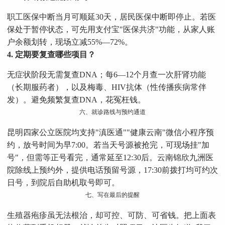
职工医保中断当月可顺延30天，居民医保中断即停止。若医
保处于暂停状态，可先用支付宝"医保共济"功能，从家人账
户余额划转，现场立减55%—72%。
4. 定期要复查哪些项目？
无症状阶段无需复查DNA；每6—12个月查一次肝肾功能
（长期服药者），以及梅毒、HIV抗体（性传播疾病常伴
发）。避免频繁复查DNA，花冤枉钱。
六、就诊路线与预约通道
昆明四家公立医院均支持"滇医通""健康云南"微信小程序预
约，放号时间为早7:00。若当天号源被抢完，可现场挂"加
号"，但需等正号看完，通常延至12:30后。云南锦欣九洲医
院除线上预约外，提供电话预留号源，17:30前拨打均可约次
日号，到院后自助机取号即可。
七、写在最后的提醒
生殖器疱疹虽无法根治，却可控、可防、可省钱。把上面表