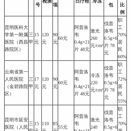
检测
日疗程
冷冻
号
项
包
比
例
职
伐昔
昆明医科大
阿昔洛
工
激光
洛韦
学第一附属
三
15
120
90
韦
70%
60元
260
0.5g×6
医院（西昌
甲
元
元
元
0.4g×21
居
元/cm²
片 78
路院区）
片 48元
民
元
60%
职
伐昔
云南省第一
阿昔洛
工
冷冻
洛韦
人民医院
三
17
120
90
韦
72%
60元
220
0.5g×6
（金碧路院
甲
元
元
元
0.4g×21
居
元/cm²
片 78
区）
片 48元
民
元
55%
职
伐昔
阿昔洛
工
昆明市延安
激光
洛韦
三
15
110
85
韦
70%
医院（人民
55元
240
0.5g×6
甲
元
元
元
0.4g×21
居