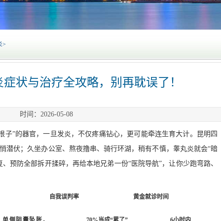
炎
>
炎症状与治疗全攻略，别再耽误了！
时间：2026-05-08
根子”的器官，一旦发炎，不仅疼痛钻心，更可能牵连生育大计。昆明四
悄潜伏；久坐办公室、熬夜撸串、骑行环湖，稍有不慎，睾丸炎就会“暗
复、预防全部拆开揉碎，再给本地兄弟一份“医院导航”，让你少跑弯路、
自我误判率
黄金就诊时间
单侧阴囊坠胀，
70%当成“累了”
6小时内