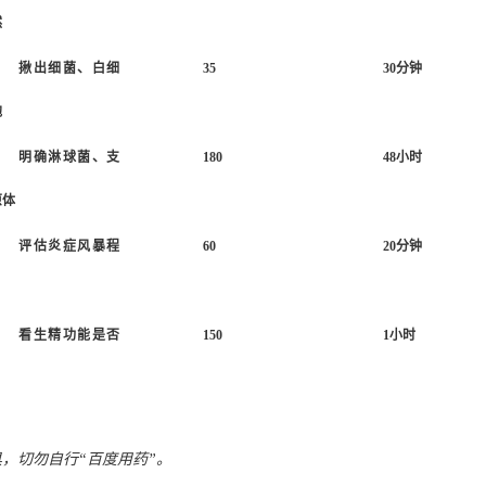
然
揪出细菌、白细
35
30分钟
胞
明确淋球菌、支
180
48小时
原体
评估炎症风暴程
60
20分钟
看生精功能是否
150
1小时
，切勿自行“百度用药”。