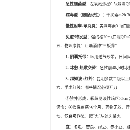
急性细菌型：
左氧氟沙星0.5g静滴
病毒型（腮腺炎性）：
干扰素α-2b
慢性附睾-睾丸炎：
美满霉素0.1g
免疫/特发型：
强的松20mg口服Q
五、物理康复：止痛消肿“三板斧”
1. 阴囊托带：
医用透气纱带，日间
2. 冰敷-热敷交替：
急性前48小时冰
3. 超短波+红外：
昆明多数二级以上
六、手术红线：哪些情况必须开刀
①脓肿形成，彩超见液性暗区>3c
保命；④慢性疼痛>6个月，药物无效，
七、饮食与作息：把“火”从源头掐灭
宜：
冬瓜、苦瓜、绿豆、赤小豆、鲑