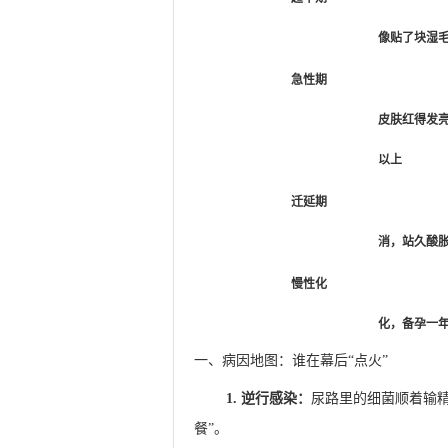
像贴了块湿
急性期
皮肤红得发亮
以上
迁延期
消，站久酸
慢性化
化，备孕一
一、病因地图：谁在幕后“点火”
1. 逆行感染：
尿路里的细菌顺着输精
餐”。