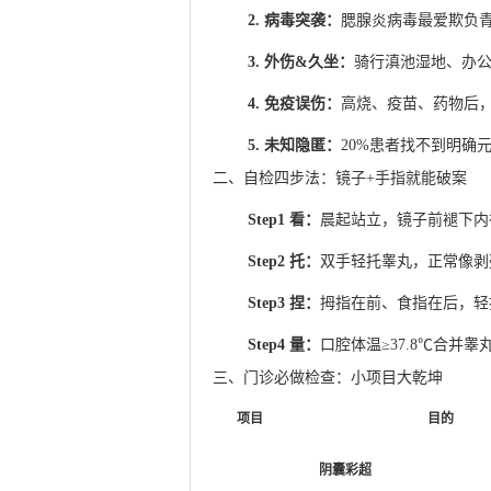
2. 病毒突袭：
腮腺炎病毒最爱欺负青
3. 外伤&久坐：
骑行滇池湿地、办公
4. 免疫误伤：
高烧、疫苗、药物后，
5. 未知隐匿：
20%患者找不到明确
二、自检四步法：镜子+手指就能破案
Step1 看：
晨起站立，镜子前褪下内
Step2 托：
双手轻托睾丸，正常像剥
Step3 捏：
拇指在前、食指在后，轻
Step4 量：
口腔体温≥37.8℃合并
三、门诊必做检查：小项目大乾坤
项目
目的
阴囊彩超