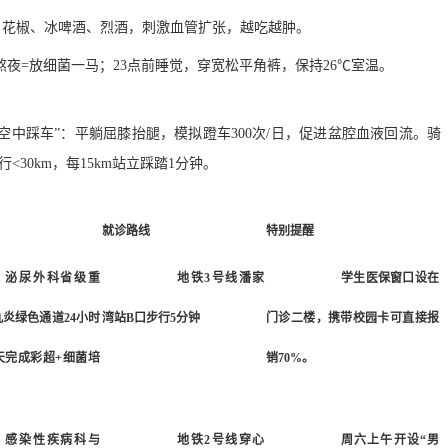
、花椒、冰啤酒、烈酒，刺激血管扩张，越吃越肿。
熬夜=放细菌一马；23点前睡觉，穿宽松平角裤，保持26℃室温。
空中踩车”：平躺屈膝抬腿，模拟蹬车300次/日，促进盆腔血液回流。骑
30km，每15km站立踩踏1分钟。
就诊路线
特别提醒
泌尿外科省级重
地铁3号线潘家
学生医保窗口设在
炎绿色通道24小时
湾站B口步行5分钟
门诊二楼，携带校园卡可直接报
天完成彩超+细菌培
销70%。
感染性疾病科与
地铁2号线穿心
周六上午开设“男