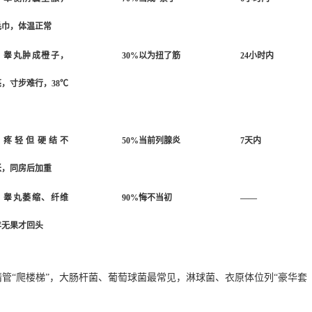
毛巾，体温正常
睾丸肿成橙子，
30%以为扭了筋
24小时内
，寸步难行，38℃
疼轻但硬结不
50%当前列腺炎
7天内
胀，同房后加重
睾丸萎缩、纤维
90%悔不当初
——
年无果才回头
管“爬楼梯”，大肠杆菌、葡萄球菌最常见，淋球菌、衣原体位列“豪华套