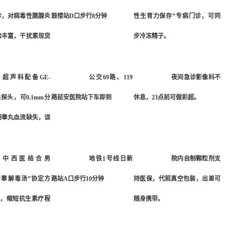
诊，对病毒性腮腺炎
鼓楼站D口步行8分钟
性生育力保存”专病门诊，可同
验丰富，干扰素现货
步冷冻精子。
超声科配备GE-
公交69路、119
夜间急诊影像科不
探头，可0.1mm分
路延安医院站下车即到
休息，23点前可做彩超。
期睾丸血流缺失，误
中西医结合男
地铁1号线日新
院内自制颗粒剂支
清睾解毒汤”协定方
路站A口步行10分钟
持医保，代煎真空包装，出差可
疗，缩短抗生素疗程
随身携带。