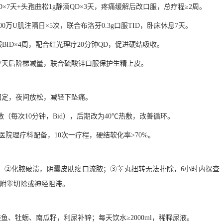
QD×7天+头孢曲松1g静滴QD×3天，疼痛缓解后改口服，总疗程≥2周。
 300万U肌注隔日×5次，联合布洛芬0.3g口服TID，卧床休息7天。
口服BID×4周，配合红光理疗20分钟QD，促进硬结吸收。
D×7天后阶梯减量，联合硫酸锌口服保护生精上皮。
固定，夜间放松，减轻下坠痛。
敷（每次10分钟，Bid），后期改为40℃热敷，改善循环。
医院理疗科配备，10次一疗程，硬结软化率>70%。
m；②化脓破溃，阴囊皮肤瘘口流脓；③睾丸扭转无法排除，6小时内探查
行附睾切除或神经阻滞。
鱼、牡蛎、南瓜籽，利尿补锌；每天饮水≥2000ml，稀释尿液。