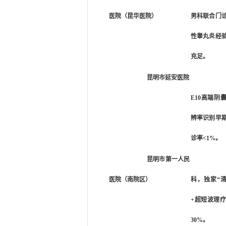
医院（昆华医院）
男科联合门
性睾丸炎经
充足。
昆明市延安医院
E10高端阴囊
辨率识别早
诊率<1%。
昆明市第一人民
医院（南院区）
科，独家“
+超短波理
30%。