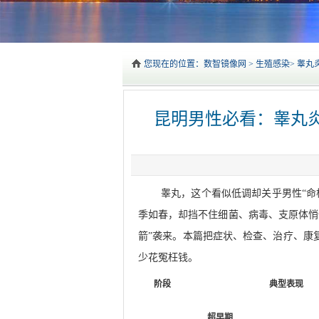
您现在的位置：
数智镜像网
>
生殖感染
>
睾丸
昆明男性必看：睾丸
睾丸，这个看似低调却关乎男性“命
季如春，却挡不住细菌、病毒、支原体悄
箭”袭来。本篇把症状、检查、治疗、康
少花冤枉钱。
阶段
典型表现
超早期