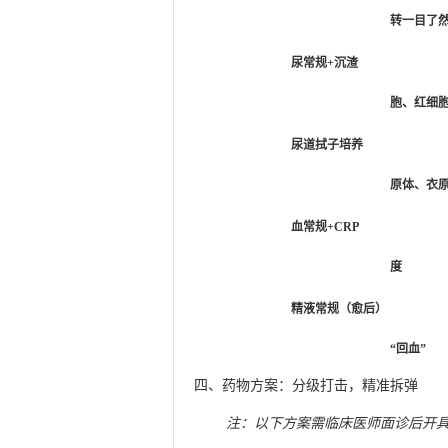
转一目了
尿常规+沉渣
胞、红细
尿道拭子培养
原体、衣
血常规+CRP
度
精液常规（愈后）
“回血”
四、药物方案：分级打击，精准拆弹
注：以下方案需临床医师面诊后开具