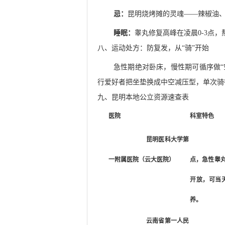
忌：
昆明烧烤摊的灵魂——辣椒油
睡眠：
睾丸修复高峰在凌晨0-3点，
八、运动处方：防复发，从“骑”开始
急性期绝对卧床，慢性期可循序做“
行爱好者把坐垫换成中空减压型，单次骑行<
九、昆明本地公立资源速查表
医院
科室特色
昆明医科大学第
一附属医院（云大医院）
点，急性睾丸
开放，可当
养。
云南省第一人民