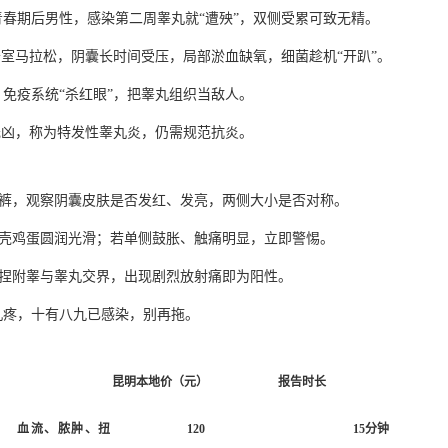
春期后男性，感染第二周睾丸就“遭殃”，双侧受累可致无精。
室马拉松，阴囊长时间受压，局部淤血缺氧，细菌趁机“开趴”。
免疫系统“杀红眼”，把睾丸组织当敌人。
元凶，称为特发性睾丸炎，仍需规范抗炎。
裤，观察阴囊皮肤是否发红、发亮，两侧大小是否对称。
壳鸡蛋圆润光滑；若单侧鼓胀、触痛明显，立即警惕。
捏附睾与睾丸交界，出现剧烈放射痛即为阳性。
睾丸疼，十有八九已感染，别再拖。
昆明本地价（元）
报告时长
血流、脓肿、扭
120
15分钟