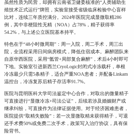
虽然性质为民营，却拥有云南省卫健委核准的“人类辅助生
殖技术正式运行”牌照，实验室接受省级临床检验中心盲样
比对，连续三年质控满分。2024年医院完成显微取精286
例，其中非梗阻性无精（NOA）占78%，精子获得率
54.2%，与上述公立医院基本持平。
特色在于“48小时微周期”：周一入院，周二手术，周三出
院，全流程采用日间病房模式，降低住宿成本。麻醉团队来
自原华西医院，采用“骶管+局部复合麻醉”，术后4小时即可
下地。实验室引进新西兰CryoLogic封闭式冷冻载杆，单根
冷冻最少只需5条精子，适合严重NOA患者；并配备Linkam
温控台，冷冻复苏后精子存活率91.7%。
医院与昆明医科大学司法鉴定中心合作，对取出的微量精子
可直接进行“显微冷冻+司法公证”，后续若涉及婚姻财产或
继承纠纷，可直接作为法律证据使用。对于经济困难患者，
医院提供“取精失败险”：若一次显微取精未获得精子，可退
还手术费50%或免费二次手术，政策写入治疗协议，具有保
险背书。