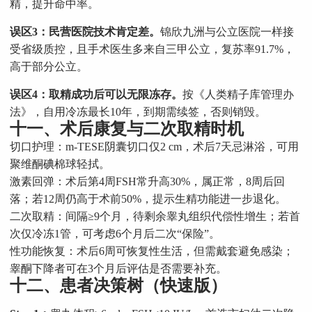
精，提升命中率。
误区3：民营医院技术肯定差。
锦欣九洲与公立医院一样接
受省级质控，且手术医生多来自三甲公立，复苏率91.7%，
高于部分公立。
误区4：取精成功后可以无限冻存。
按《人类精子库管理办
法》，自用冷冻最长10年，到期需续签，否则销毁。
十一、术后康复与二次取精时机
切口护理：m-TESE阴囊切口仅2 cm，术后7天忌淋浴，可用
聚维酮碘棉球轻拭。
激素回弹：术后第4周FSH常升高30%，属正常，8周后回
落；若12周仍高于术前50%，提示生精功能进一步退化。
二次取精：间隔≥9个月，待剩余睾丸组织代偿性增生；若首
次仅冷冻1管，可考虑6个月后二次“保险”。
性功能恢复：术后6周可恢复性生活，但需戴套避免感染；
睾酮下降者可在3个月后评估是否需要补充。
十二、患者决策树（快速版）