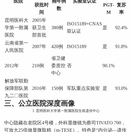
医院
精年例
实验室认证
获批时
PGT-
复苏
数
间
M
率
昆明医科大
2005年
ISO15189+CNAS
学第一附属
获卫生
380例
是
92.4%
双认证
医院
部首批
云南省第一
2007年
420例
ISO15189
是
91.8%
人民医院
省卫健
2012年
210例
委质控
否
90.1%
中心
解放军联勤
保障部队第
2016年
150例
军队重点实验室
是
93.0%
九二〇医院
三、公立医院深度画像
1. 昆明医科大学第一附属医院生殖遗传中心
中心隐藏在老院区4号楼，外科显微镜为蔡司TIVATO 700，
可放大25倍做显微取精（m-TESE）。特色是“内分泌—遗传