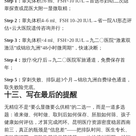
Step 1：
睾丸体积≥6 ml、FSH<10 IU/L→首选市妇幼二次隐
睾探查或昆医大附一显微取精；
Step 2：
睾丸体积4–6 ml、FSH 10–20 IU/L→省一院AI形态评
估+云大医院遗传咨询并行；
Step 3：
睾丸体积<4 ml、FSH>20 IU/L→九二〇医院“激素双
激活”或锦欣九洲“48小时微周期”，快速决断；
Step 4：
放疗/化疗后→九二〇医院军旅通道，免费保存首
年；
Step 5：
穿刺失败、排队超3个月→锦欣九洲自费绿色通道，
取失败险兜底。
十三、写在最后的提醒
无精症不是“要么显微要么供精”的二选一，而是一道多选
题：谁来做、何时做、取到后如何保存、胚胎如何筛、孩子
健康如何评估，才算完成闭环。昆明医疗资源密度稳居西南
前三，真正的瓶颈是“信息差”——把排队时间、医生专长、