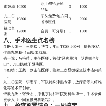
职工65%/居民
市妇幼
10500
3
1900
55%
九二〇
军队免费/地方同
10800
3
2000
医院
省市医保
锦欣九
12800
自费（可分期）
1
1500
洲
八、手术医生点名榜
昆医大附一：王剑松，博导，年m-TESE 260例，擅长NOA
伴睾丸体积<4 ml极限取精。
省一院：马艳萍，主任医师，首创“经腹股沟—阴囊联合切
口”，刀口隐藏于阴毛区。
市妇幼：王飙，副主任医师，隐睾二次显微探查技术省内第
一。
九二〇医院：李宏军，军队特殊津贴专家，放疗后睾丸纤维
化再通术开创者。
锦欣九洲：张云杰，原北京协和医院男科学博士，手术录像
被录入《中国显微男科教程》。
九、检查前置清单：一周搞定