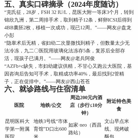
五、真实口碑摘录（2024年度随访）
“克氏征，28岁，FSH 32 IU/L，昆医大附一等床3个月，转到
锦欣九洲，第二周排手术，取到精子12条，鲜卵ICSI后得到
4BB囊胚2枚，移植一次成功，现已12周。”——网友@盘龙
小彭
“隐睾术后无精，省妇幼二次显微找到精子，但数量太少无
法冷冻，九二〇医院用玻璃化法冻存5条，复苏后全部存
活，现孩子已满月。”——网友@老兵阿俊
“AZFb+c缺失，市妇幼建议供精，不甘心又跑云大医院，基
因咨询后告知可手术，取精成功率40%，最后找到2管精
子，正在促排中。”——网友@西山苍苍
六、就诊路线与住宿清单
周边200元内酒
附近特色美
医院
地铁/公交
店（步行≤10分
食
钟）
昆明医科大
地铁3号线“市体
文山早点米
如家·neo（西昌
学第一附属
育馆”D口出600
线、现烤破
路站）
医院
米
酥包