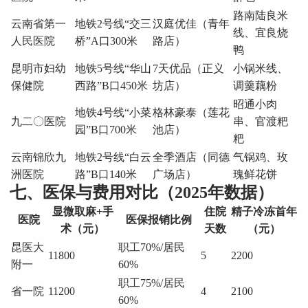
路南陆良米
云南省第一
地铁2号线“交三
汉庭优佳（青年
线、宜良烧
人民医院
桥”A口300米
路店）
鸭
昆明市妇幼
地铁5号线“华山
7天优品（正义
小锅米线、
保健院
西路”B口450米
坊店）
调羹藕粉
昭通小肉
地铁4号线“小菜
格林豪泰（莲花
九二〇医院
串、官渡粑
园”B口700米
池店）
粑
云南锦欣九
地铁2号线“白云
全季酒店（同德
气锅鸡、玫
洲医院
路”B口140米
广场店）
瑰鲜花饼
七、医保与费用对比（2025年数据）
显微取麻+手
住院
精子冷冻首年
医院
医保报销比例
术（元）
天数
（元）
昆医大
职工70%/居民
11800
5
2200
附一
60%
职工75%/居民
省一院
11200
4
2100
60%