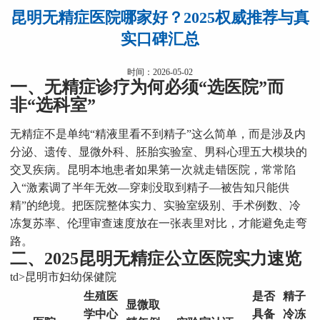
昆明无精症医院哪家好？2025权威推荐与真
实口碑汇总
时间：2026-05-02
一、无精症诊疗为何必须“选医院”而
非“选科室”
无精症不是单纯“精液里看不到精子”这么简单，而是涉及内
分泌、遗传、显微外科、胚胎实验室、男科心理五大模块的
交叉疾病。昆明本地患者如果第一次就走错医院，常常陷
入“激素调了半年无效—穿刺没取到精子—被告知只能供
精”的绝境。把医院整体实力、实验室级别、手术例数、冷
冻复苏率、伦理审查速度放在一张表里对比，才能避免走弯
路。
二、2025昆明无精症公立医院实力速览
td>昆明市妇幼保健院
生殖医
是否
精子
显微取
学中心
具备
冷冻