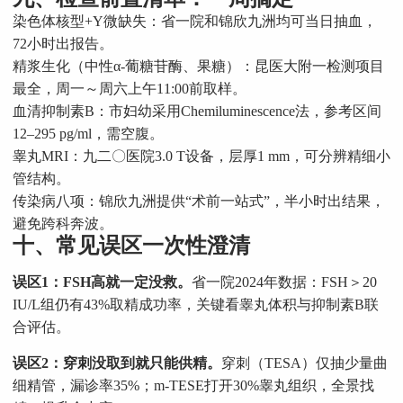
染色体核型+Y微缺失：省一院和锦欣九洲均可当日抽血，
72小时出报告。
精浆生化（中性α-葡糖苷酶、果糖）：昆医大附一检测项目
最全，周一～周六上午11:00前取样。
血清抑制素B：市妇幼采用Chemiluminescence法，参考区间
12–295 pg/ml，需空腹。
睾丸MRI：九二〇医院3.0 T设备，层厚1 mm，可分辨精细小
管结构。
传染病八项：锦欣九洲提供“术前一站式”，半小时出结果，
避免跨科奔波。
十、常见误区一次性澄清
误区1：FSH高就一定没救。
省一院2024年数据：FSH＞20
IU/L组仍有43%取精成功率，关键看睾丸体积与抑制素B联
合评估。
误区2：穿刺没取到就只能供精。
穿刺（TESA）仅抽少量曲
细精管，漏诊率35%；m-TESE打开30%睾丸组织，全景找