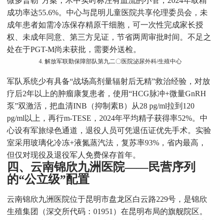
微多普勒”方案，术中实时标注有血流的小管，2024年取精
成功率达55.6%。中心与昆明儿童医院共享伦理委员会，未
成年患者如需冷冻保存精原干细胞，可一次性完成家长授
权、未成年同意、第三方见证，节省两周审批时间。不足之
处在于PGT-M尚未获批，需要外送检。
4. 解放军联勤保障部队第九二〇医院泌尿外科/生殖中心
军队系统少有具备“战场高剂量辐射后无精”救治经验，对放
疗后2年以上的肿瘤康复患者，使用“HCG脉冲+微量GnRH
泵”双激活，把血清INB（抑制素B）从28 pg/ml拉到120
pg/ml以上，再行m-TESE，2024年平均精子获得率52%。中
心设有军旅绿色通道，退役人员可凭退伍证优先手术。实验
室采用玻璃化冷冻+液氮蒸汽法，复苏率93%，省内最高，
但仅对现役及退役军人免费保存首年。
四、云南锦欣九洲医院——民营序列
的“公立级”配置
云南锦欣九洲医院位于昆明市盘龙区白云路229号，是锦欣
生殖集团（深交所代码：01951）在昆明布局的旗舰院区。