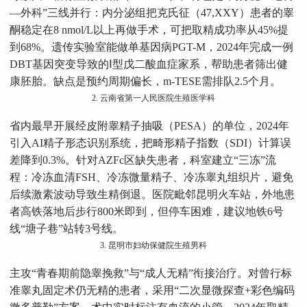
—外科”三线并行：内分泌组把克氏征（47,XXY）患者的睾
酮稳定在8 nmol/L以上再做手术，可把取精成功率从45%提
到68%。遗传实验室能做单基因病PGT-M，2024年完成一例
DBT基因突变导致的Ⅰ型戊二酸血症家系，帮助患者筛出健
康胚胎。缺点是预约周期偏长，m-TESE需排队2.5个月。
2. 云南省第一人民医院生殖医学科
省内最早开展经皮附睾精子抽吸（PESA）的单位，2024年
引入AI精子形态识别系统，把畸形精子指数（SDI）计算误
差降到0.3%。针对AZFc区缺失患者，科室建立“三冻”流
程：冷冻血清FSH、冷冻微量精子、冷冻睾丸组织片，避免
后续激素波动导致生精倒退。医院毗邻昆明火车站，外地患
者高铁落地后步行800米即到，但停车困难，建议地铁6号
线“塘子巷”站转3号线。
3. 昆明市妇幼保健院生殖男科
主攻“青春期前隐睾挽救”与“成人无精”衔接治疗。对曾行标
准睾丸固定术仍无精的患者，采用“二次显微探查+彩色编码