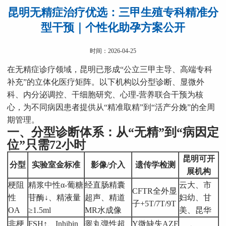
昆明无精症治疗优选：三甲生殖专科精准分
型干预｜个性化助孕方案公开
时间：2026-04-25
在无精症诊疗领域，昆明已形成“公立三甲主导、高端专科
补充”的立体化医疗矩阵。以下机构以分型诊断、显微外
科、内分泌调控、干细胞研究、心理-营养联合干预为核
心，为不同病因患者提供从“精准取精”到“活产分娩”的全周
期管理。
一、分型诊断体系：从“无精”到“病因定
位”只需72小时
昆明可开
分型
实验室金标准
影像/介入
遗传学检测
展机构
梗阻
精浆中性α-葡糖
经直肠精囊
云大、市
CFTR全外显
性
苷酶↓、精液量
超声、精道
妇幼、甘
子+5T/7T/9T
OA
≥1.5ml
MR水成像
美、昆华
非梗
FSH↑、Inhibin
睾丸弹性超
Y微缺失AZF