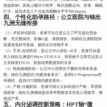
茄提取物）及线上随访小程序，每日提醒运动、饮食、睡眠
打卡，提高术后三个月血清睾酮水平平均0.8ng/ml。
四、个性化助孕路径：公立医院与锦欣
九洲无缝衔接
（1）术前评估阶段：患者可在任意公立三甲完成分型诊
断，凭完整病历、影像U盘、基因报告，到锦欣九洲医院绿
色通道免挂号复核，最快次日排期手术；
（2）手术-冻存阶段：若公立中心排队>45天，患者可自愿
转入锦欣九洲进行Micro-TESE/V-E，所获精子立即空运至公
立实验室行ICSI，胚胎培养数据实时共享；
（3）胚胎移植阶段：公立中心优势在于囊胚培养体系成
熟，锦欣九洲提供“内膜准备单元”，采用E2+Progesterone闭
环调控，提高FET周期内膜容受性；
（4）产检-分娩阶段：患者可回公立妇幼进行产检，享受医
保政策，锦欣九洲继续提供孕早期黄体支持及心理疏导，降
低流产率。
五、内分泌调控新策略：HPT轴“微