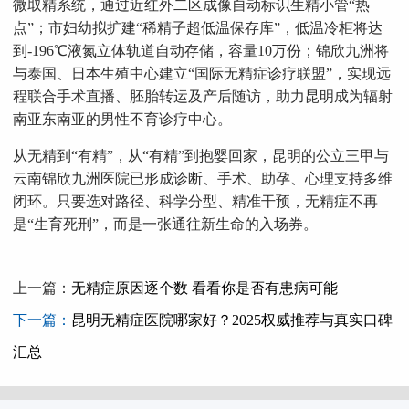
微取精系统，通过近红外二区成像自动标识生精小管“热
点”；市妇幼拟扩建“稀精子超低温保存库”，低温冷柜将达
到-196℃液氮立体轨道自动存储，容量10万份；锦欣九洲将
与泰国、日本生殖中心建立“国际无精症诊疗联盟”，实现远
程联合手术直播、胚胎转运及产后随访，助力昆明成为辐射
南亚东南亚的男性不育诊疗中心。
从无精到“有精”，从“有精”到抱婴回家，昆明的公立三甲与
云南锦欣九洲医院已形成诊断、手术、助孕、心理支持多维
闭环。只要选对路径、科学分型、精准干预，无精症不再
是“生育死刑”，而是一张通往新生命的入场券。
上一篇：
无精症原因逐个数 看看你是否有患病可能
下一篇：
昆明无精症医院哪家好？2025权威推荐与真实口碑
汇总