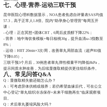
七、心理-营养-运动三联干预
昆华医院心理科数据显示，NOA患者焦虑自评量表SAS均值
57.3，高于正常人1.8倍。院内“助孕身心管理营”每周五开
课：
- 心理：正念冥想+团体CBT，6周后皮质醇下降22%；
- 营养：地中海饮食模板+每日核桃30g，提升血清ω-3指数至
8%；
- 运动：HIIT 20min×3次/周，改善睾丸局部血流（超声RI值
下降0.05）。
三联干预3个月后，30例患者睾丸弹性模量平均降低8kPa，
提示间质水肿改善，为后续显微取精提供更佳组织条件。
八、常见问答Q&A
Q：显微取精失败还能怎么办？
A：可考虑异体供精或领养；若仍希望血缘后代，可在公立
中心登记“睾丸组织冷冻保存+未来干细胞再生”临床观察项
目。
Q：术后睾丸萎缩风险大吗？