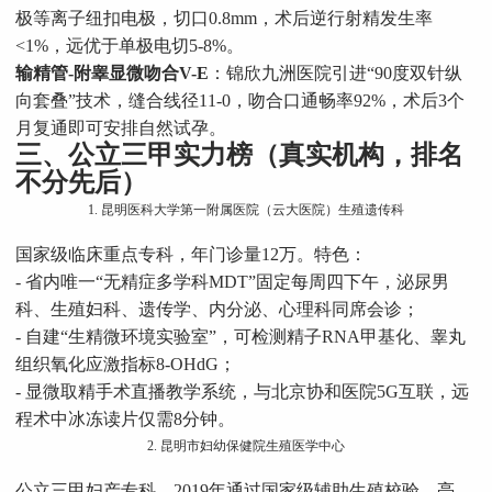
极等离子纽扣电极，切口0.8mm，术后逆行射精发生率
<1%，远优于单极电切5-8%。
输精管-附睾显微吻合V-E
：锦欣九洲医院引进“90度双针纵
向套叠”技术，缝合线径11-0，吻合口通畅率92%，术后3个
月复通即可安排自然试孕。
三、公立三甲实力榜（真实机构，排名
不分先后）
1. 昆明医科大学第一附属医院（云大医院）生殖遗传科
国家级临床重点专科，年门诊量12万。特色：
- 省内唯一“无精症多学科MDT”固定每周四下午，泌尿男
科、生殖妇科、遗传学、内分泌、心理科同席会诊；
- 自建“生精微环境实验室”，可检测精子RNA甲基化、睾丸
组织氧化应激指标8-OHdG；
- 显微取精手术直播教学系统，与北京协和医院5G互联，远
程术中冰冻读片仅需8分钟。
2. 昆明市妇幼保健院生殖医学中心
公立三甲妇产专科，2019年通过国家级辅助生殖校验。亮