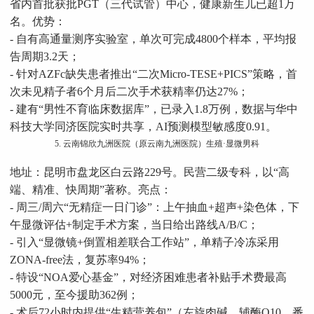
省内首批获批PGT（三代试管）中心，健康新生儿已超1万
名。优势：
- 自有高通量测序实验室，单次可完成4800个样本，平均报
告周期3.2天；
- 针对AZFc缺失患者推出“二次Micro-TESE+PICS”策略，首
次未见精子者6个月后二次手术获精率仍达27%；
- 建有“男性不育临床数据库”，已录入1.8万例，数据与华中
科技大学同济医院实时共享，AI预测模型敏感度0.91。
5. 云南锦欣九洲医院（原云南九洲医院）生殖·显微男科
地址：昆明市盘龙区白云路229号。民营二级专科，以“高
端、精准、快周期”著称。亮点：
- 周三/周六“无精症一日门诊”：上午抽血+超声+染色体，下
午显微评估+制定手术方案，当日给出路线A/B/C；
- 引入“显微镜+倒置相差联合工作站”，单精子冷冻采用
ZONA-free法，复苏率94%；
- 特设“NOA爱心基金”，对经济困难患者补贴手术费最高
5000元，至今援助362例；
- 术后72小时内提供“生精营养包”（左旋肉碱、辅酶Q10、番