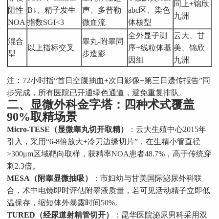
同上+锦欣
阻性
B↓、精子发生
声、多普勒
abc区、染色
九洲
NOA
指数SGI<3
微血流
体核型
全外显子测
云大、甘
混合
睾丸-附睾同
以上指标交叉
序+线粒体基
美、锦欣
型
步造影
因组
九洲
注：72小时指“首日空腹抽血+次日影像+第三日遗传报告”同
步完成，所有医院已开通绿色通道，避免重复排队。
二、显微外科金字塔：四种术式覆盖
90%取精场景
Micro-TESE（显微睾丸切开取精）
：云大生殖中心2015年
引入，采用“6-8倍放大+冷刀边缘切片”，在生精小管直径
>300μm区域靶向取样，获精率NOA患者48.7%，高于传统穿
刺2.3倍。
MESA（附睾显微抽吸）
：市妇幼与甘美国际泌尿外科联
合，术中电镜即时评估附睾液质量，若可见活动精子立即低
温保存，缩短体外暴露时间50%。
TURED（经尿道射精管切开）
：昆华医院泌尿男科采用双