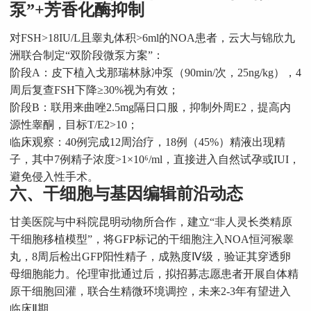
泵”+芳香化酶抑制
对FSH>18IU/L且睾丸体积>6ml的NOA患者，云大与锦欣九
洲联合制定“双阶段微泵方案”：
阶段A：皮下植入戈那瑞林脉冲泵（90min/次，25ng/kg），4
周后复查FSH下降≥30%视为有效；
阶段B：联用来曲唑2.5mg隔日口服，抑制外周E2，提高内
源性睾酮，目标T/E2>10；
临床观察：40例完成12周治疗，18例（45%）精液出现精
子，其中7例精子浓度>1×10⁶/ml，直接进入自然试孕或IUI，
避免侵入性手术。
六、干细胞与基因编辑前沿动态
甘美医院与中科院昆明动物所合作，建立“非人灵长类精原
干细胞移植模型”，将GFP标记的干细胞注入NOA恒河猴睾
丸，8周后检出GFP阳性精子，成熟度Ⅳ级，验证其穿透卵
母细胞能力。伦理审批通过后，拟招募志愿患者开展自体精
原干细胞回灌，联合生精微环境调控，未来2-3年有望进入
临床Ⅱ期。