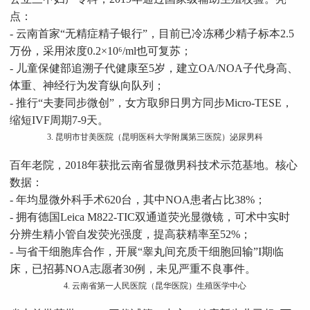
点：
- 云南首家“无精症精子银行”，目前已冷冻稀少精子标本2.5
万份，采用浓度0.2×10⁶/ml也可复苏；
- 儿童保健部追溯子代健康至5岁，建立OA/NOA子代身高、
体重、神经行为发育纵向队列；
- 推行“夫妻同步微创”，女方取卵日男方同步Micro-TESE，
缩短IVF周期7-9天。
3. 昆明市甘美医院（昆明医科大学附属第三医院）泌尿男科
百年老院，2018年获批云南省显微男科技术示范基地。核心
数据：
- 年均显微外科手术620台，其中NOA患者占比38%；
- 拥有德国Leica M822-TIC双通道荧光显微镜，可术中实时
分辨生精小管自发荧光强度，提高获精率至52%；
- 与省干细胞库合作，开展“睾丸间充质干细胞回输”I期临
床，已招募NOA志愿者30例，未见严重不良事件。
4. 云南省第一人民医院（昆华医院）生殖医学中心