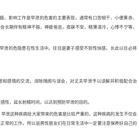
不振，影响工作是早泄的危害的主要表现，通常有口苦咽干、小便黄赤、
并会长期伴有精神不振，神疲倦怠，夜寐不安，精薄清冷，心悸不宁等，
。早泄的危隐患在性生活中。往往是妻子感受不到性快感，长此以往必将
想和感情的交流，消除隔阂与误会，对丈夫早泄予以谅解并积极配合治
敏感性，延长射精时间，以达到预防早泄的目的。
，早泄这种疾病给大家带来的危害是比较严重的，这种疾病的发生不仅会
到正常的工作，所以说男性朋友们在日常生活中一定要注意保养好自己的