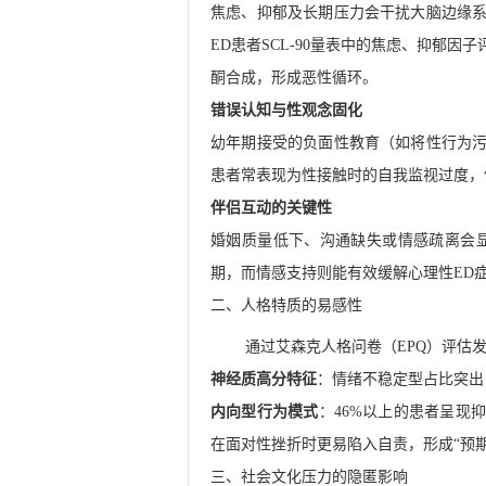
焦虑、抑郁及长期压力会干扰大脑边缘
ED患者SCL-90量表中的焦虑、抑郁
酮合成，形成恶性循环。
错误认知与性观念固化
幼年期接受的负面性教育（如将性行为
患者常表现为性接触时的自我监视过度，
伴侣互动的关键性
婚姻质量低下、沟通缺失或情感疏离会
期，而情感支持则能有效缓解心理性ED
二、人格特质的易感性
通过艾森克人格问卷（EPQ）评估
神经质高分特征
：情绪不稳定型占比突出
内向型行为模式
：46%以上的患者呈现
在面对性挫折时更易陷入自责，形成“预期
三、社会文化压力的隐匿影响