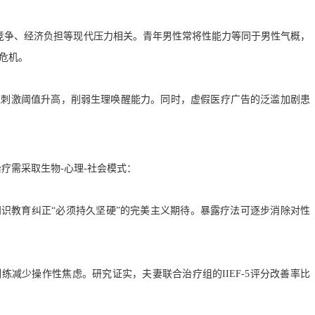
与职业竞争、经济负担等现代压力相关。青年男性常将性能力等同于男性气概，
危机。
性刺激阈值升高，削弱生理唤醒能力。同时，虚假医疗广告的泛滥加剧患
疗需采取生物-心理-社会模式：
识教育纠正“必须持久坚硬”的完美主义期待。暴露疗法可逐步消除对性
减少操作性焦虑。研究证实，夫妻联合治疗组的IIEF-5评分改善率比