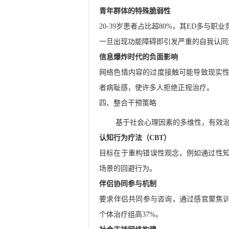
青年群体的特殊脆弱性
20-39岁患者占比超80%，其ED多
一旦出现功能障碍即引发严重的自我认同
信息爆炸时代的负面影响
网络色情内容的过度接触可能导致现实
者病耻感，使许多人拒绝正规治疗。
四、整合干预策略
基于社会心理因素的多维性，有效治
认知行为疗法（CBT）
目标在于重构错误性观念，例如通过性知
场景的回避行为。
伴侣协同参与机制
要求伴侣共同参与咨询，通过感官聚焦训练
个体治疗组高37%。