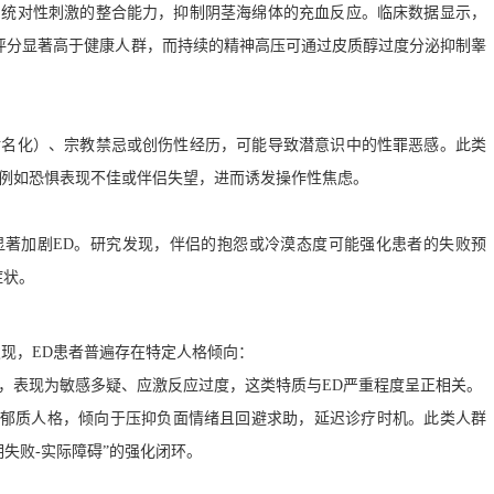
系统对性刺激的整合能力，抑制阴茎海绵体的充血反应。临床数据显示，
因子评分显著高于健康人群，而持续的精神高压可通过皮质醇过度分泌抑制睾
污名化）、宗教禁忌或创伤性经历，可能导致潜意识中的性罪恶感。此类
例如恐惧表现不佳或伴侣失望，进而诱发操作性焦虑。
显著加剧ED。研究发现，伴侣的抱怨或冷漠态度可能强化患者的失败预
症状。
发现，ED患者普遍存在特定人格倾向：
，表现为敏感多疑、应激反应过度，这类特质与ED严重程度呈正相关。
抑郁质人格，倾向于压抑负面情绪且回避求助，延迟诊疗时机。此类人群
失败-实际障碍”的强化闭环。