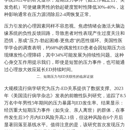
发危机）可使健康男性的勃起硬度暂时性降低30%-40%，这
种影响通常在压力源消除后2-4周恢复正常。
压力引发的心理因素同样不容忽视。焦虑情绪会激活大脑边
缘系统的负性反馈回路，导致患者对性表现产生过度关注和
恐惧，形成"压力-勃起困难-更焦虑"的恶性循环。美国性医
学学会的调查表明，约68%的偶发性ED患者会因短期压力出
现继发性心理障碍，其中34%可能发展为持续性问题。这种
心身交互作用提示我们，即使是短暂的压力事件，也可能通
过心理放大效应延长ED持续时间。
二、短期压力与ED关联性的临床证据
大规模流行病学研究为压力-ED关系提供了数据支撑。2023
年《美国流行病学杂志》发表的前瞻性队列研究，追踪了8.5
万名中年男性5年期间的压力暴露与ED发生率。结果显示：
经历重大短期压力事件（如失业、亲人离世）的群体，在事
件发生后3个月内ED风险升高2.1倍，但这种风险在6个月后
显著回落至基线水平。值得注意的是，该研究首次发现压力