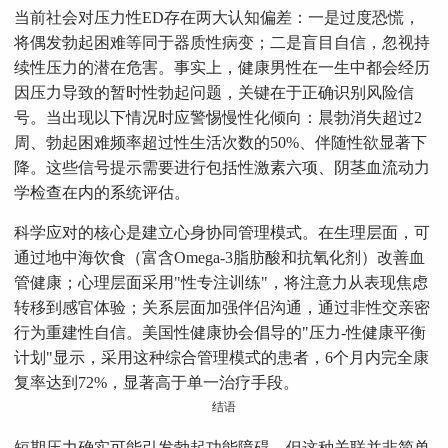
当前社会对压力性ED存在两大认知偏差：一是过度恐慌，
将偶发勃起困难等同于器质性病变；二是盲目自信，忽视持
续性压力的潜在危害。事实上，健康男性在一生中都会经历
因压力导致的暂时性勃起问题，关键在于正确识别风险信
号。当出现以下情况时应警惕慢性化倾向：晨勃消失超过2
周、勃起困难频率超过性生活次数的50%、伴随性欲显著下
降。这些信号提示需要进行包括性激素六项、阴茎血流动力
学检查在内的系统评估。
科学应对的核心是建立心身协同管理模式。在生理层面，可
通过地中海饮食（富含Omega-3脂肪酸和抗氧化剂）改善血
管健康；心理层面采用"性专注训练"，将注意力从表现焦虑
转移到感官体验；关系层面加强伴侣沟通，通过非性交亲密
行为重建性自信。美国性健康协会倡导的"压力-性健康平衡
计划"显示，采用这种综合管理模式的患者，6个月内完全康
复率达到72%，显著高于单一治疗手段。
结语
短期压力确实可能引发勃起功能障碍，但这种关联并非简单