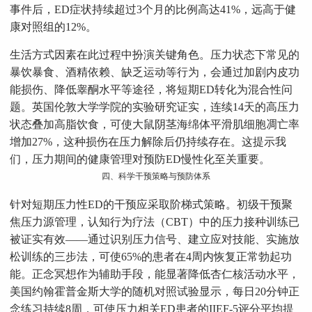
事件后，ED症状持续超过3个月的比例高达41%，远高于健
康对照组的12%。
生活方式因素在此过程中扮演关键角色。压力状态下常见的
暴饮暴食、酒精依赖、缺乏运动等行为，会通过加剧内皮功
能损伤、降低睾酮水平等途径，将短期ED转化为混合性问
题。英国伦敦大学学院的实验研究证实，连续14天的高压力
状态叠加高脂饮食，可使大鼠阴茎海绵体平滑肌细胞凋亡率
增加27%，这种损伤在压力解除后仍持续存在。这提示我
们，压力期间的健康管理对预防ED慢性化至关重要。
四、科学干预策略与预防体系
针对短期压力性ED的干预应采取阶梯式策略。初级干预聚
焦压力源管理，认知行为疗法（CBT）中的压力接种训练已
被证实有效——通过识别压力信号、建立应对技能、实施放
松训练的三步法，可使65%的患者在4周内恢复正常勃起功
能。正念冥想作为辅助手段，能显著降低杏仁核活动水平，
美国约翰霍普金斯大学的随机对照试验显示，每日20分钟正
念练习持续8周，可使压力相关ED患者的IIEF-5评分平均提