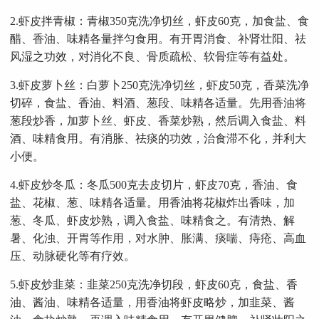
2.虾皮拌青椒：青椒350克洗净切丝，虾皮60克，加食盐、食
醋、香油、味精各量拌匀食用。有开胃消食、补肾壮阳、祛
风湿之功效，对消化不良、骨质疏松、软骨症等有益处。
3.虾皮萝卜丝：白萝卜250克洗净切丝，虾皮50克，香菜洗净
切碎，食盐、香油、料酒、葱段、味精各适量。先用香油将
葱段炒香，加萝卜丝、虾皮、香菜炒熟，然后调入食盐、料
酒、味精食用。有消胀、祛痰的功效，治食滞不化，并利大
小便。
4.虾皮炒冬瓜：冬瓜500克去皮切片，虾皮70克，香油、食
盐、花椒、葱、味精各适量。用香油将花椒炸出香味，加
葱、冬瓜、虾皮炒熟，调入食盐、味精食之。有清热、解
暑、化浊、开胃等作用，对水肿、胀满、痰喘、痔疮、高血
压、动脉硬化等有疗效。
5.虾皮炒韭菜：韭菜250克洗净切段，虾皮60克，食盐、香
油、酱油、味精各适量，用香油将虾皮略炒，加韭菜、酱