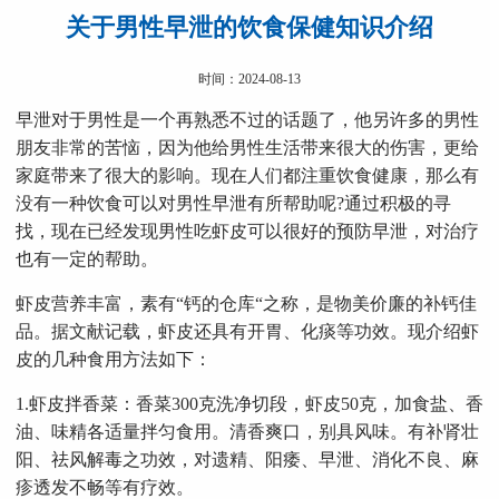
关于男性早泄的饮食保健知识介绍
时间：2024-08-13
早泄对于男性是一个再熟悉不过的话题了，他另许多的男性
朋友非常的苦恼，因为他给男性生活带来很大的伤害，更给
家庭带来了很大的影响。现在人们都注重饮食健康，那么有
没有一种饮食可以对男性早泄有所帮助呢?通过积极的寻
找，现在已经发现男性吃虾皮可以很好的预防早泄，对治疗
也有一定的帮助。
虾皮营养丰富，素有“钙的仓库“之称，是物美价廉的补钙佳
品。据文献记载，虾皮还具有开胃、化痰等功效。现介绍虾
皮的几种食用方法如下：
1.虾皮拌香菜：香菜300克洗净切段，虾皮50克，加食盐、香
油、味精各适量拌匀食用。清香爽口，别具风味。有补肾壮
阳、祛风解毒之功效，对遗精、阳痿、早泄、消化不良、麻
疹透发不畅等有疗效。